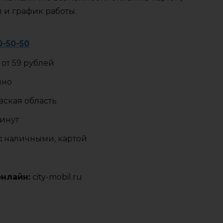
ы и график работы.
0-50-50
от 59 рублей
чно
ская область
минут
:
наличными, картой
онлайн:
city-mobil.ru