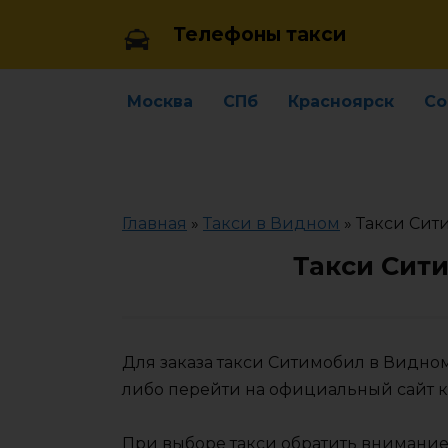
Skip
Телефоны такси
to
content
Москва
СПб
Красноярск
Со
Главная
»
Такси в Видном
»
Такси Сит
Такси Сит
Для заказа такси Ситимобил в Видно
либо перейти на официальный сайт 
При выборе такси обратить внимание