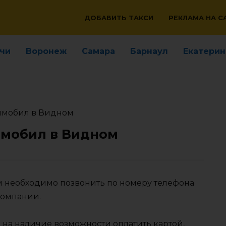
ДОБАВИТЬ ТАКСИ
РЕКЛАМА НА С
чи
Воронеж
Самара
Барнаул
Екатерин
имобил в Видном
имобил в Видном
м необходимо позвонить по номеру телефона
компании.
 на наличие возможности оплатить картой,