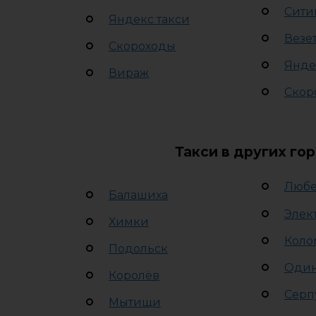
Сити
Яндекс такси
Везе
Скороходы
Янде
Вираж
Скор
Такси в других го
Люб
Балашиха
Элек
Химки
Коло
Подольск
Оди
Королёв
Серп
Мытищи