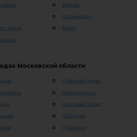
мобил
Вираж
т
Ситимобил
кс такси
Везет
оходы
родах Московской области
ерцы
Орехово-Зуево
тросталь
Красногорск
мна
Сергиев Посад
нцово
Щёлково
ухов
Пушкино