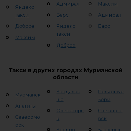
Адмирал
Максим
Яндекс
такси
Барс
Адмирал
Доброе
Яндекс
Барс
такси
Максим
Доброе
Такси в других городах Мурманской
области
Кандалак
Полярные
Мурманск
ша
Зори
Апатиты
Оленегорс
Снежного
Северомо
к
рск
рск
Ковдор
Заозёрск