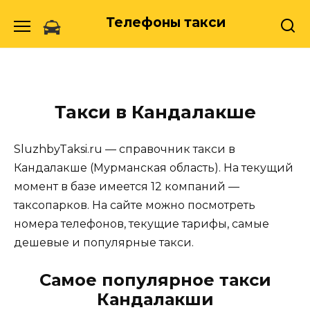
Skip
Телефоны такси
to
content
Такси в Кандалакше
SluzhbyTaksi.ru — справочник такси в
Кандалакше (Мурманская область). На текущий
момент в базе имеется 12 компаний —
таксопарков. На сайте можно посмотреть
номера телефонов, текущие тарифы, самые
дешевые и популярные такси.
Самое популярное такси
Кандалакши