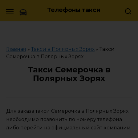
Skip
Телефоны такси
to
content
Главная
»
Такси в Полярных Зорях
»
Такси
Семерочка в Полярных Зорях
Такси Семерочка в
Полярных Зорях
Для заказа такси Семерочка в Полярных Зорях
необходимо позвонить по номеру телефона
либо перейти на официальный сайт компании.