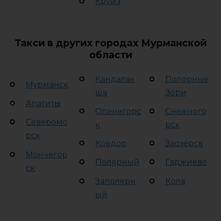
Круиз
Такси в других городах Мурманской
области
Кандалак
Полярные
Мурманск
ша
Зори
Апатиты
Оленегорс
Снежного
Северомо
к
рск
рск
Ковдор
Заозёрск
Мончегор
Полярный
Гаджиево
ск
Заполярн
Кола
ый