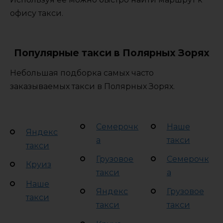
офису такси.
Популярные такси в Полярных Зорях
Небольшая подборка самых часто
заказываемых такси в Полярных Зорях.
Семерочк
Наше
Яндекс
а
такси
такси
Грузовое
Семерочк
Круиз
такси
а
Наше
Яндекс
Грузовое
такси
такси
такси