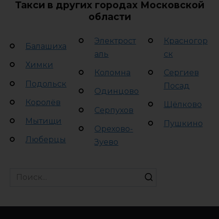
Такси в других городах Московской
области
Электрост
Красногор
Балашиха
аль
ск
Химки
Коломна
Сергиев
Подольск
Посад
Одинцово
Королёв
Щёлково
Серпухов
Мытищи
Пушкино
Орехово-
Люберцы
Зуево
Search
for: