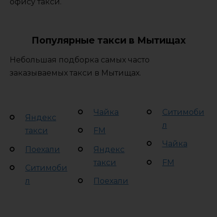
офису такси.
Популярные такси в Мытищах
Небольшая подборка самых часто
заказываемых такси в Мытищах.
Чайка
Ситимоби
Яндекс
л
такси
FM
Чайка
Поехали
Яндекс
такси
FM
Ситимоби
л
Поехали