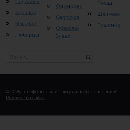
Подольск
Посад
Одинцово
Королёв
Щёлково
Серпухов
Мытищи
Пушкино
Орехово-
Люберцы
Зуево
Search
for:
© 2026 Телефоны такси - актуальный справочник!
Реклама на сайте