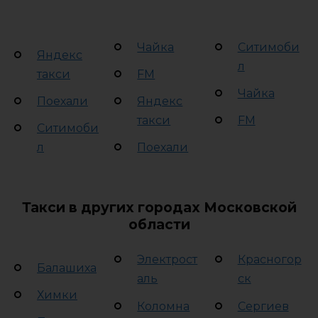
Чайка
Ситимоби
Яндекс
л
такси
FM
Чайка
Поехали
Яндекс
такси
FM
Ситимоби
л
Поехали
Такси в других городах Московской
области
Электрост
Красногор
Балашиха
аль
ск
Химки
Коломна
Сергиев