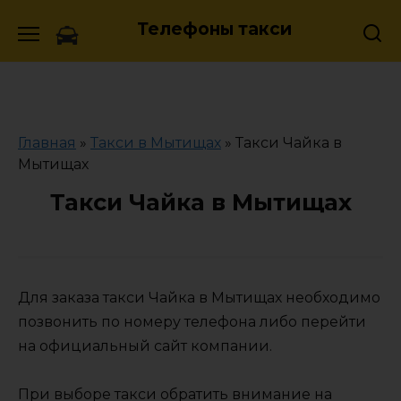
Skip
Телефоны такси
to
content
Главная
»
Такси в Мытищах
»
Такси Чайка в
Мытищах
Такси Чайка в Мытищах
Для заказа такси Чайка в Мытищах необходимо
позвонить по номеру телефона либо перейти
на официальный сайт компании.
При выборе такси обратить внимание на