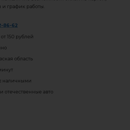
ы и график работы.
2-86-62
от 150 рублей
чно
ская область
 минут
:
наличными
и отечественные авто