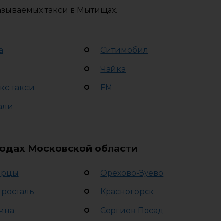
азываемых такси в Мытищах.
а
Ситимобил
Чайка
кс такси
FM
али
родах Московской области
ерцы
Орехово-Зуево
тросталь
Красногорск
мна
Сергиев Посад