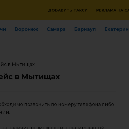
ДОБАВИТЬ ТАКСИ
РЕКЛАМА НА С
чи
Воронеж
Самара
Барнаул
Екатерин
ейс в Мытищах
ейс в Мытищах
еобходимо позвонить по номеру телефона либо
нии.
 на наличие возможности оплатить картой,