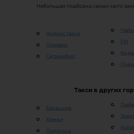
Небольшая подборка самых часто зак
Чайк
Яндекс такси
FM
Поехали
Янде
Ситимобил
Поех
Такси в других го
Люб
Балашиха
Элек
Химки
Коло
Подольск