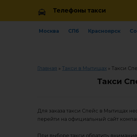
Skip
Телефоны такси
to
content
Москва
СПб
Красноярск
Со
Главная
»
Такси в Мытищах
»
Такси Сп
Такси Сп
Для заказа такси Спейс в Мытищах н
перейти на официальный сайт компа
При выборе такси обратить внимание