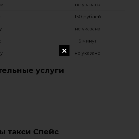
ом
не указана
а
150 рублей
у
не указана
е
5 минут
у
не указано
ельные услуги
ы такси Спейс