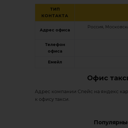
ТИП
КОНТАКТА
Россия, Московск
Адрес офиса
Телефон
офиса
Емейл
Офис такс
Адрес компании Спейс на яндекс кар
к офису такси.
Популярны