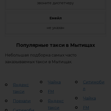
звоните диспетчеру
Емейл
не указан
Популярные такси в Мытищах
Небольшая подборка самых часто
заказываемых такси в Мытищах.
Чайка
Ситимоби
Яндекс
л
такси
FM
Чайка
Поехали
Яндекс
такси
FM
Ситимоби