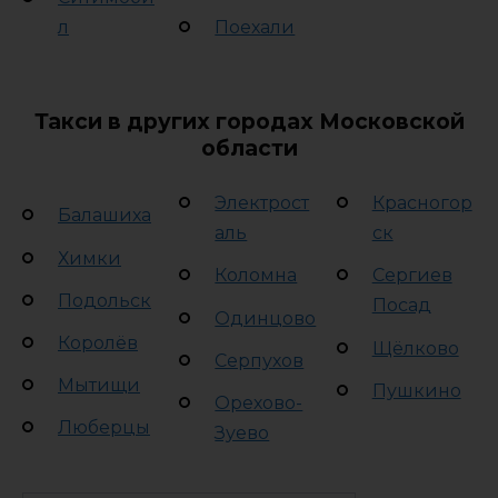
л
Поехали
Такси в других городах Московской
области
Электрост
Красногор
Балашиха
аль
ск
Химки
Коломна
Сергиев
Подольск
Посад
Одинцово
Королёв
Щёлково
Серпухов
Мытищи
Пушкино
Орехово-
Люберцы
Зуево