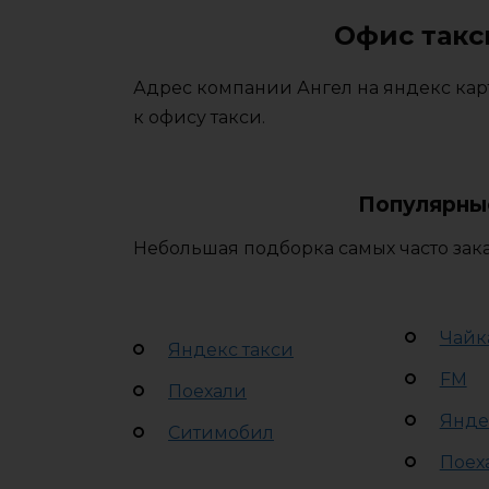
Офис такс
Адрес компании Ангел на яндекс кар
к офису такси.
Популярны
Небольшая подборка самых часто зак
Чайк
Яндекс такси
FM
Поехали
Янде
Ситимобил
Поех