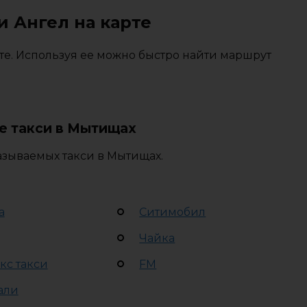
и Ангел на карте
те. Используя ее можно быстро найти маршрут
е такси в Мытищах
азываемых такси в Мытищах.
а
Ситимобил
Чайка
кс такси
FM
али