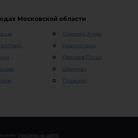
родах Московской области
ерцы
Орехово-Зуево
тросталь
Красногорск
мна
Сергиев Посад
нцово
Щёлково
ухов
Пушкино
вочник!
Реклама на сайте