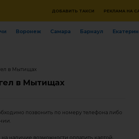
ДОБАВИТЬ ТАКСИ
РЕКЛАМА НА С
чи
Воронеж
Самара
Барнаул
Екатерин
гел в Мытищах
гел в Мытищах
еобходимо позвонить по номеру телефона либо
нии.
 на наличие возможности оплатить картой,