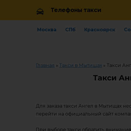
Skip
Телефоны такси
to
content
Москва
СПб
Красноярск
Со
Главная
»
Такси в Мытищах
»
Такси Ан
Такси Ан
Для заказа такси Ангел в Мытищах н
перейти на официальный сайт компа
При выборе такси обратить внимание