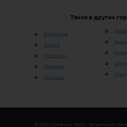
Такси в других го
Люб
Балашиха
Элек
Химки
Коло
Подольск
Оди
Королёв
Серп
Мытищи
© 2026 Телефоны такси - актуальный спра