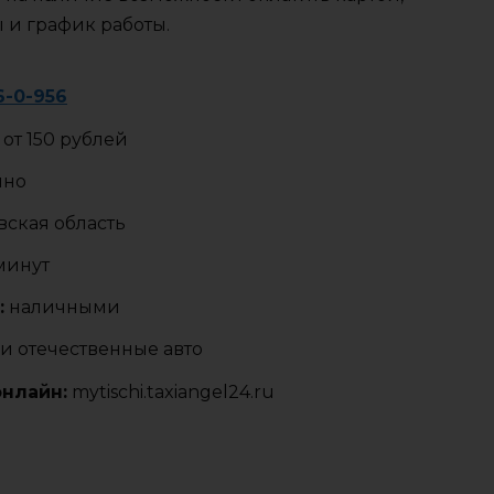
ы и график работы.
6-0-956
от 150 рублей
чно
ская область
 минут
:
наличными
и отечественные авто
онлайн:
mytischi.taxiangel24.ru