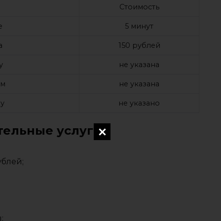
Стоимость
е
5 минут
а
150 рублей
у
не указана
ом
не указана
у
не указано
ельные услуги
ублей;
;