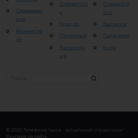
Оленегорс
Снежного
Северомо
к
рск
рск
Ковдор
Заозёрск
Мончегор
Полярный
Гаджиево
ск
Заполярн
Кола
ый
Search
for:
© 2026 Телефоны такси - актуальный справочник!
Реклама на сайте