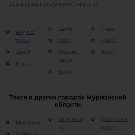
заказываемых такси в Мончегорске.
Центр
Норд
Яндекс
такси
Алло
Центр
Дром
Яндекс
Алло
такси
Норд
Дром
Такси в других городах Мурманской
области
Кандалак
Полярные
Мурманск
ша
Зори
Апатиты