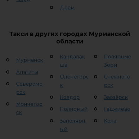
Дром
Такси в других городах Мурманской
области
Кандалак
Полярные
Мурманск
ша
Зори
Апатиты
Оленегорс
Снежного
Северомо
к
рск
рск
Ковдор
Заозёрск
Мончегор
Полярный
Гаджиево
ск
Заполярн
Кола
ый