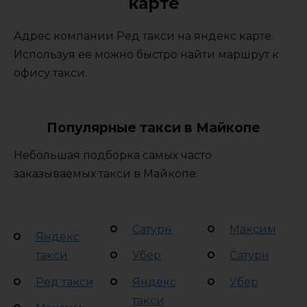
карте
Адрес компании Ред такси на яндекс карте.
Используя ее можно быстро найти маршрут к
офису такси.
Популярные такси в Майкопе
Небольшая подборка самых часто
заказываемых такси в Майкопе.
Сатурн
Максим
Яндекс
такси
Убер
Сатурн
Ред такси
Яндекс
Убер
такси