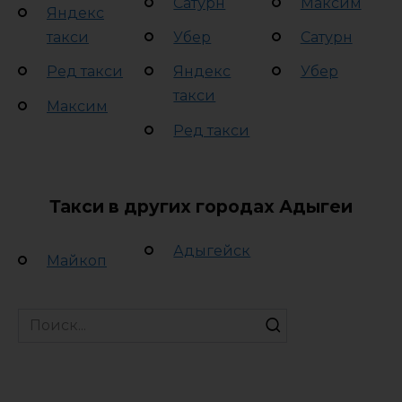
Сатурн
Максим
Яндекс
такси
Убер
Сатурн
Ред такси
Яндекс
Убер
такси
Максим
Ред такси
Такси в других городах Адыгеи
Адыгейск
Майкоп
Search
for: