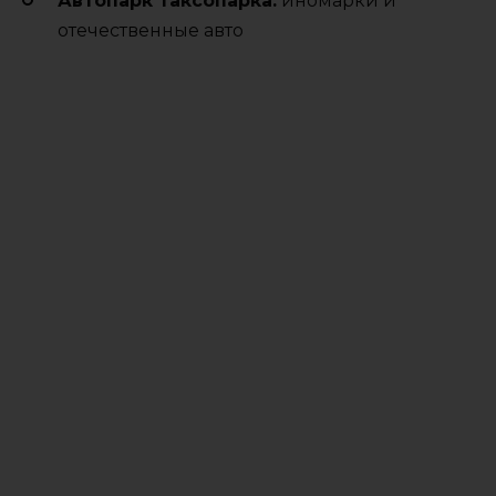
Автопарк таксопарка:
иномарки и
отечественные авто