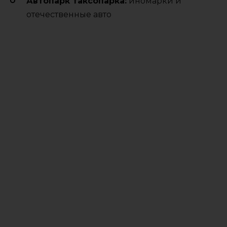
Автопарк таксопарка:
иномарки и
отечественные авто