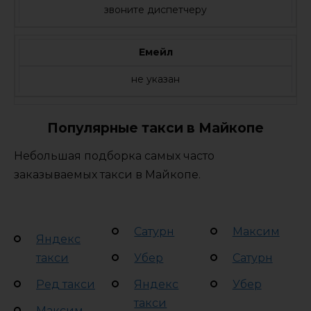
звоните диспетчеру
Емейл
не указан
Популярные такси в Майкопе
Небольшая подборка самых часто
заказываемых такси в Майкопе.
Сатурн
Максим
Яндекс
такси
Убер
Сатурн
Ред такси
Яндекс
Убер
такси
Максим