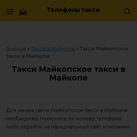
Skip
Телефоны такси
to
content
Главная
»
Такси в Майкопе
»
Такси Майкопское
такси в Майкопе
Такси Майкопское такси в
Майкопе
Для заказа такси Майкопское такси в Майкопе
необходимо позвонить по номеру телефона
либо перейти на официальный сайт компании.