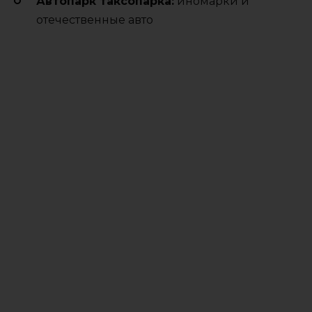
Автопарк таксопарка:
иномарки и
отечественные авто