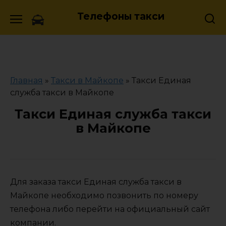
Skip
Телефоны такси
to
content
Главная
»
Такси в Майкопе
»
Такси Единая
служба такси в Майкопе
Такси Единая служба такси
в Майкопе
Для заказа такси Единая служба такси в
Майкопе необходимо позвонить по номеру
телефона либо перейти на официальный сайт
компании.