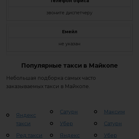
Телефон офиса
звоните диспетчеру
Емейл
не указан
Популярные такси в Майкопе
Небольшая подборка самых часто
заказываемых такси в Майкопе.
Сатурн
Максим
Яндекс
такси
Убер
Сатурн
Ред такси
Яндекс
Убер