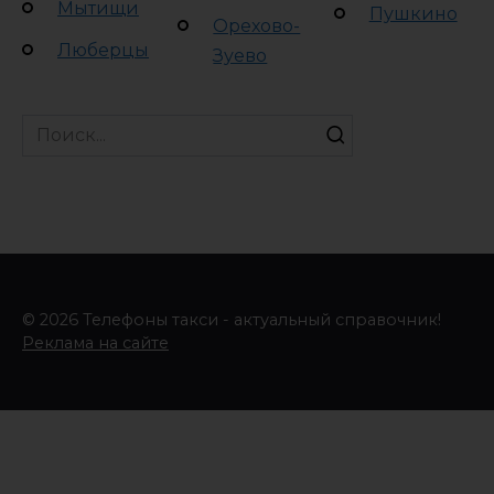
Мытищи
Пушкино
Орехово-
Люберцы
Зуево
Search
for:
© 2026 Телефоны такси - актуальный справочник!
Реклама на сайте