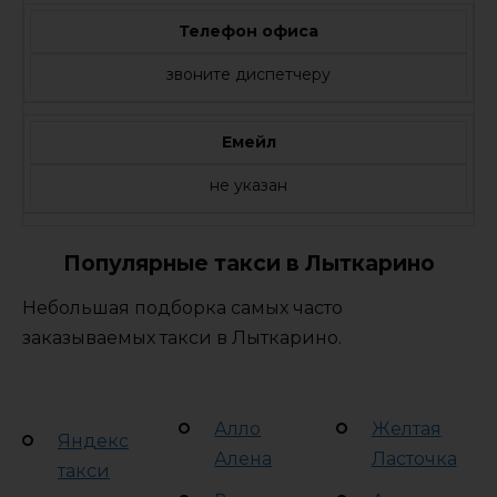
Телефон офиса
звоните диспетчеру
Емейл
не указан
Популярные такси в Лыткарино
Небольшая подборка самых часто
заказываемых такси в Лыткарино.
Алло
Желтая
Яндекс
Алена
Ласточка
такси