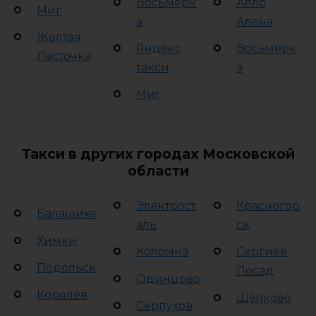
Восьмерк
Алло
Миг
а
Алена
Желтая
Яндекс
Восьмерк
Ласточка
такси
а
Миг
Такси в других городах Московской
области
Электрост
Красногор
Балашиха
аль
ск
Химки
Коломна
Сергиев
Подольск
Посад
Одинцово
Королёв
Щёлково
Серпухов