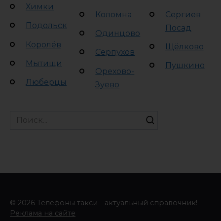
Химки
Коломна
Сергиев
Подольск
Посад
Одинцово
Королёв
Щёлково
Серпухов
Мытищи
Пушкино
Орехово-
Люберцы
Зуево
Search
for:
© 2026 Телефоны такси - актуальный справочник!
Реклама на сайте