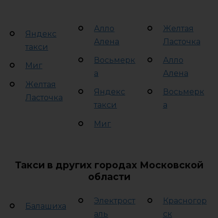
Алло
Желтая
Яндекс
Алена
Ласточка
такси
Восьмерк
Алло
Миг
а
Алена
Желтая
Яндекс
Восьмерк
Ласточка
такси
а
Миг
Такси в других городах Московской
области
Электрост
Красногор
Балашиха
аль
ск