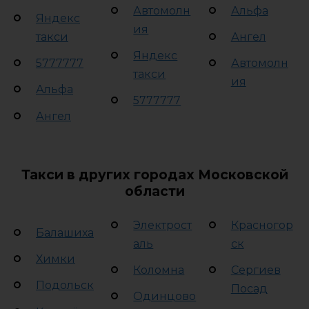
Автомолн
Альфа
Яндекс
ия
такси
Ангел
Яндекс
5777777
Автомолн
такси
ия
Альфа
5777777
Ангел
Такси в других городах Московской
области
Электрост
Красногор
Балашиха
аль
ск
Химки
Коломна
Сергиев
Подольск
Посад
Одинцово