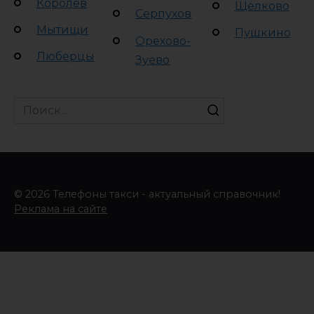
Королёв
Щёлково
Серпухов
Мытищи
Пушкино
Орехово-
Люберцы
Зуево
Search
for:
© 2026 Телефоны такси - актуальный справочник!
Реклама на сайте