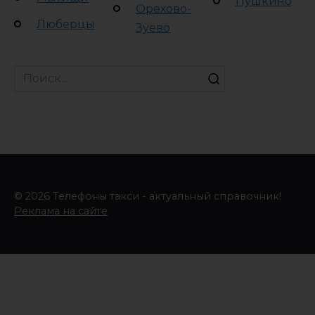
Пушкино
Орехово-
Люберцы
Зуево
Search
for:
© 2026 Телефоны такси - актуальный справочник!
Реклама на сайте