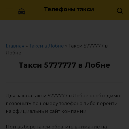
Skip
Телефоны такси
to
content
Главная
»
Такси в Лобне
»
Такси 5777777 в
Лобне
Такси 5777777 в Лобне
Для заказа такси 5777777 в Лобне необходимо
позвонить по номеру телефона либо перейти
на официальный сайт компании.
При выборе такси обратить внимание на