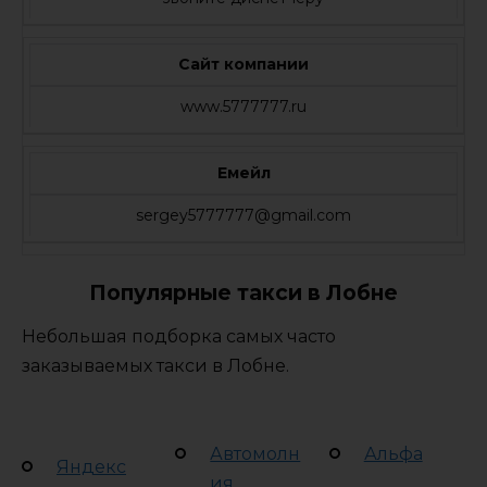
Сайт компании
www.5777777.ru
Емейл
sergey5777777@gmail.com
Популярные такси в Лобне
Небольшая подборка самых часто
заказываемых такси в Лобне.
Автомолн
Альфа
Яндекс
ия