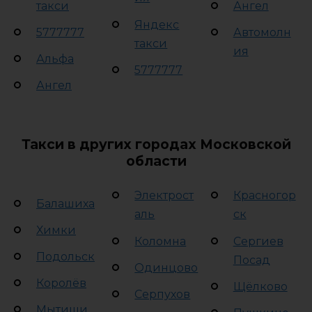
такси
Ангел
Яндекс
5777777
Автомолн
такси
ия
Альфа
5777777
Ангел
Такси в других городах Московской
области
Электрост
Красногор
Балашиха
аль
ск
Химки
Коломна
Сергиев
Подольск
Посад
Одинцово
Королёв
Щёлково
Серпухов
Мытищи