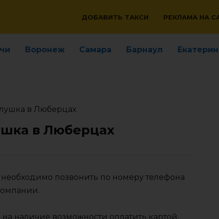
ДОБАВИТЬ ТАКСИ
РЕКЛАМА НА С
чи
Воронеж
Самара
Барнаул
Екатерин
олушка в Люберцах
ушка в Люберцах
х необходимо позвонить по номеру телефона
компании.
 на наличие возможности оплатить картой,