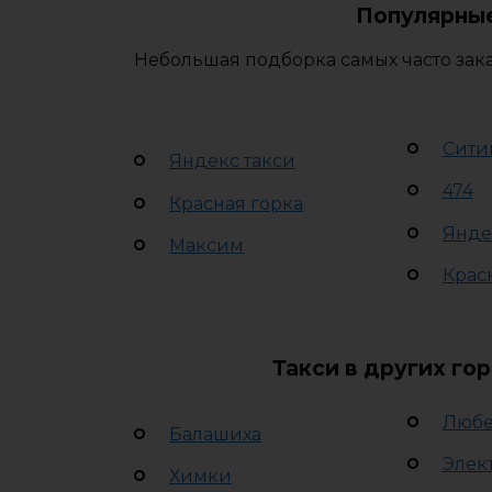
Популярные
Небольшая подборка самых часто зак
Сити
Яндекс такси
474
Красная горка
Янде
Максим
Крас
Такси в других го
Люб
Балашиха
Элек
Химки