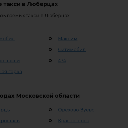
 такси в Люберцах
азываемых такси в Люберцах.
мобил
Максим
Ситимобил
кс такси
474
ная горка
родах Московской области
ерцы
Орехово-Зуево
тросталь
Красногорск