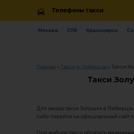
Skip
Телефоны такси
to
content
Москва
СПб
Красноярск
Со
Главная
»
Такси в Люберцах
»
Такси З
Такси Зол
Для заказа такси Золушка в Люберца
либо перейти на официальный сайт 
При выборе такси обратить внимание