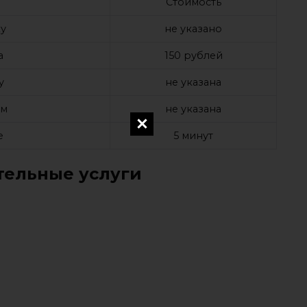
Стоимость
у
не указано
а
150 рублей
у
не указана
ом
не указана
е
5 минут
ельные услуги