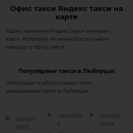
Офис такси Яндекс такси на
карте
Адрес компании Яндекс такси на яндекс
карте. Используя ее можно быстро найти
маршрут к офису такси.
Популярные такси в Люберцах
Небольшая подборка самых часто
заказываемых такси в Люберцах.
Ситимоби
Красная
Яндекс
л
горка
такси