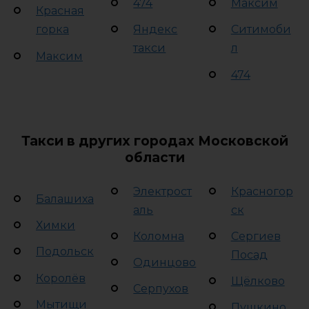
474
Максим
Красная
горка
Яндекс
Ситимоби
такси
л
Максим
474
Такси в других городах Московской
области
Электрост
Красногор
Балашиха
аль
ск
Химки
Коломна
Сергиев
Подольск
Посад
Одинцово
Королёв
Щёлково
Серпухов
Мытищи
Пушкино