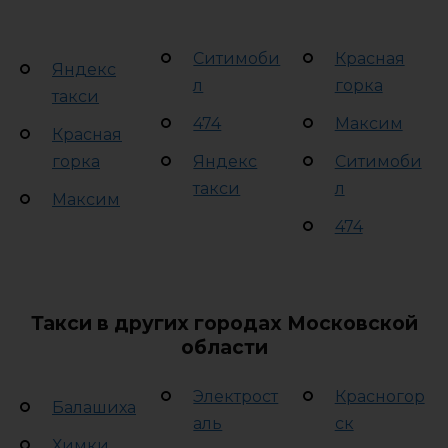
Ситимоби
Красная
Яндекс
л
горка
такси
474
Максим
Красная
горка
Яндекс
Ситимоби
такси
л
Максим
474
Такси в других городах Московской
области
Электрост
Красногор
Балашиха
аль
ск
Химки