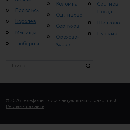
Коломна
Сергиев
Подольск
Посад
Одинцово
Королёв
Щёлково
Серпухов
Мытищи
Пушкино
Орехово-
Люберцы
Зуево
Search
for:
© 2026 Телефоны такси - актуальный справочник!
Реклама на сайте