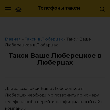
Skip
Телефоны такси
to
content
Главная
»
Такси в Люберцах
»
Такси Ваше
Люберецкое в Люберцах
Такси Ваше Люберецкое в
Люберцах
Для заказа такси Ваше Люберецкое в
Люберцах необходимо позвонить по номеру
телефона либо перейти на официальный сайт
компании.