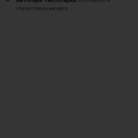
Автопарк таксопарка:
иномарки и
отечественные авто