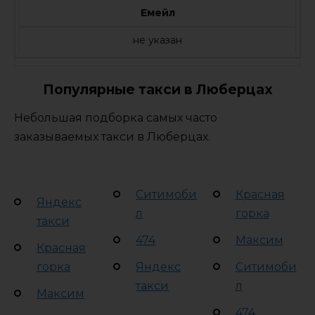
Емейл
не указан
Популярные такси в Люберцах
Небольшая подборка самых часто
заказываемых такси в Люберцах.
Ситимоби
Красная
Яндекс
л
горка
такси
474
Максим
Красная
горка
Яндекс
Ситимоби
такси
л
Максим
474