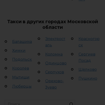
Такси в других городах Московской
области
Электрост
Красногор
Балашиха
аль
ск
Химки
Коломна
Сергиев
Подольск
Посад
Одинцово
Королёв
Щёлково
Серпухов
Мытищи
Пушкино
Орехово-
Люберцы
Зуево
Search