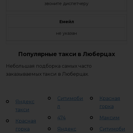
звоните диспетчеру
Емейл
не указан
Популярные такси в Люберцах
Небольшая подборка самых часто
заказываемых такси в Люберцах.
Ситимоби
Красная
Яндекс
л
горка
такси
474
Максим
Красная
горка
Яндекс
Ситимоби