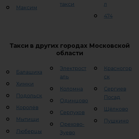
такси
л
Максим
474
Такси в других городах Московской
области
Электрост
Красногор
Балашиха
аль
ск
Химки
Коломна
Сергиев
Подольск
Посад
Одинцово
Королёв
Щёлково
Серпухов
Мытищи
Пушкино
Орехово-
Люберцы
Зуево