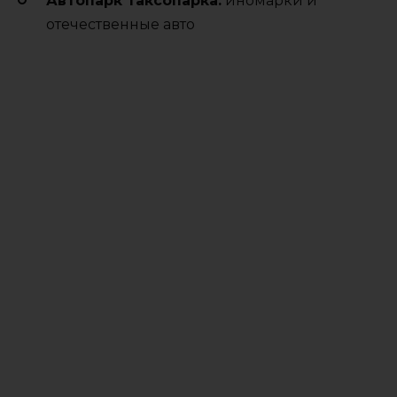
Автопарк таксопарка:
иномарки и
отечественные авто