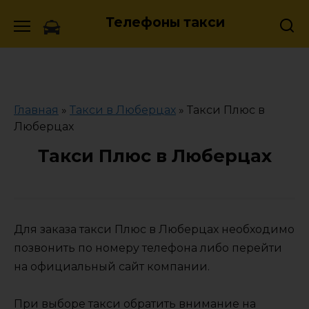
Skip
Телефоны такси
to
content
Главная
»
Такси в Люберцах
»
Такси Плюс в
Люберцах
Такси Плюс в Люберцах
Для заказа такси Плюс в Люберцах необходимо
позвонить по номеру телефона либо перейти
на официальный сайт компании.
При выборе такси обратить внимание на