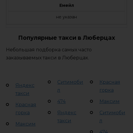
Емейл
не указан
Популярные такси в Люберцах
Небольшая подборка самых часто
заказываемых такси в Люберцах.
Ситимоби
Красная
Яндекс
л
горка
такси
474
Максим
Красная
горка
Яндекс
Ситимоби
такси
л
Максим
474