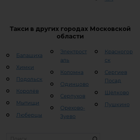
Такси в других городах Московской
области
Электрост
Красногор
Балашиха
аль
ск
Химки
Коломна
Сергиев
Подольск
Посад
Одинцово
Королёв
Щёлково
Серпухов
Мытищи
Пушкино
Орехово-
Люберцы
Зуево
Search