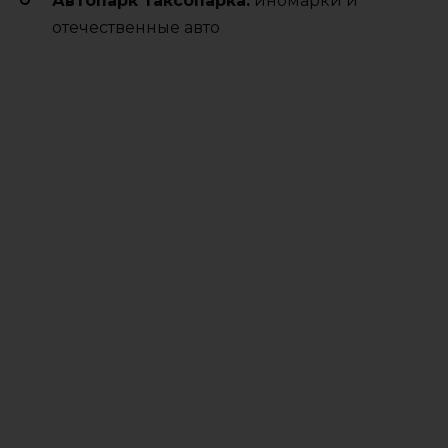
Автопарк таксопарка:
иномарки и
отечественные авто