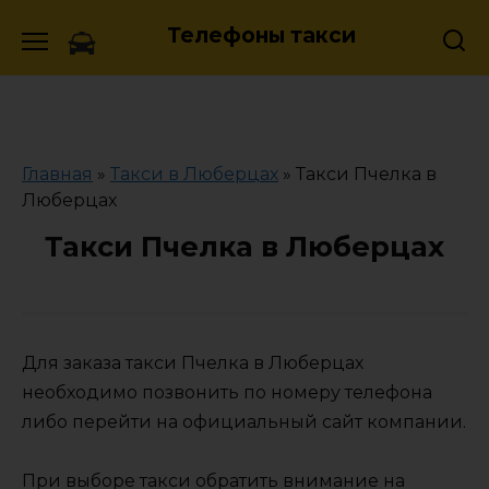
Skip
Телефоны такси
to
content
Главная
»
Такси в Люберцах
»
Такси Пчелка в
Люберцах
Такси Пчелка в Люберцах
Для заказа такси Пчелка в Люберцах
необходимо позвонить по номеру телефона
либо перейти на официальный сайт компании.
При выборе такси обратить внимание на