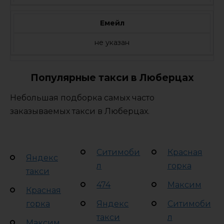
Емейл
не указан
Популярные такси в Люберцах
Небольшая подборка самых часто
заказываемых такси в Люберцах.
Ситимоби
Красная
Яндекс
л
горка
такси
474
Максим
Красная
горка
Яндекс
Ситимоби
такси
л
Максим