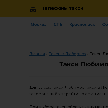
Skip
Телефоны такси
to
content
Москва
СПб
Красноярск
Со
Главная
»
Такси в Люберцах
»
Такси Л
Такси Любимо
Для заказа такси Любимое такси в Л
телефона либо перейти на официаль
При выборе такси обратить внимание