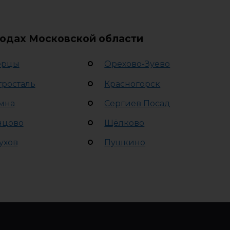
родах Московской области
ерцы
Орехово-Зуево
тросталь
Красногорск
мна
Сергиев Посад
нцово
Щёлково
ухов
Пушкино