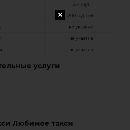
е
5 минут
а
200 рублей
у
не указано
у
не указана
м
не указана
ельные услуги
кси Любимое такси