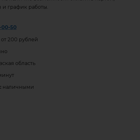
ы и график работы.
-00-50
от 200 рублей
чно
ская область
 минут
:
наличными