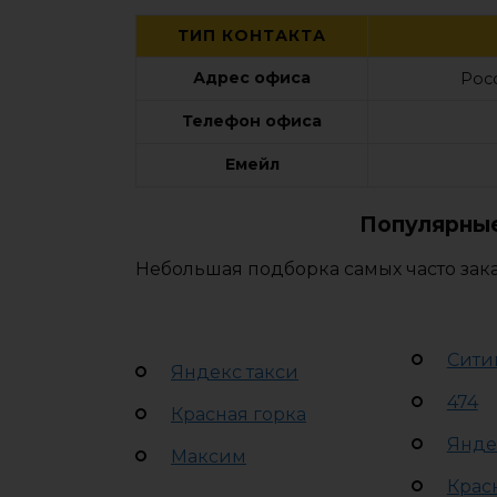
ТИП КОНТАКТА
Адрес офиса
Рос
Телефон офиса
Емейл
Популярные
Небольшая подборка самых часто зак
Сити
Яндекс такси
474
Красная горка
Янде
Максим
Крас