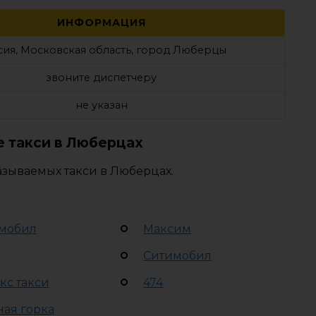
ИНФОРМАЦИЯ
сия, Московская область, город Люберцы
звоните диспетчеру
не указан
 такси в Люберцах
азываемых такси в Люберцах.
мобил
Максим
Ситимобил
кс такси
474
ная горка