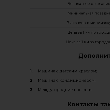
Бесплатное ожидани
Минимальная поездк
Включено в минималк
Цена за 1 км по город
Цена за 1 км за городо
Дополнит
Машина с детским креслом;
Машина с кондиционером;
Междугородние поездки.
Контакты та