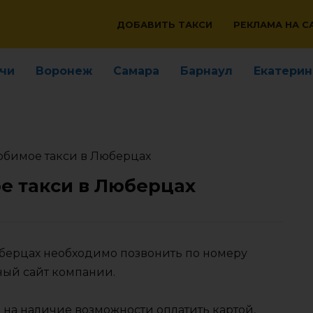
ДОБАВИТЬ ТАКСИ
РЕКЛАМА НА С
чи
Воронеж
Самара
Барнаул
Екатерин
юбимое такси в Люберцах
е такси в Люберцах
юберцах необходимо позвонить по номеру
ный сайт компании.
 на наличие возможности оплатить картой,