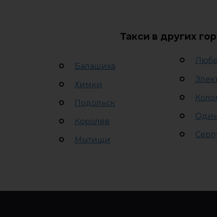
Такси в других го
Люб
Балашиха
Элек
Химки
Коло
Подольск
Оди
Королёв
Серп
Мытищи