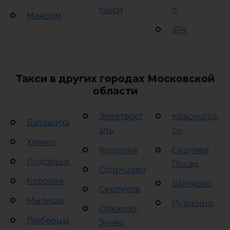
такси
л
Максим
474
Такси в других городах Московской
области
Электрост
Красногор
Балашиха
аль
ск
Химки
Коломна
Сергиев
Подольск
Посад
Одинцово
Королёв
Щёлково
Серпухов
Мытищи
Пушкино
Орехово-
Люберцы
Зуево