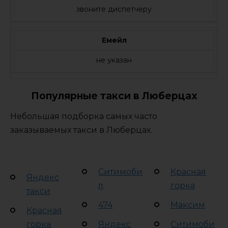
звоните диспетчеру
Емейл
не указан
Популярные такси в Люберцах
Небольшая подборка самых часто
заказываемых такси в Люберцах.
Ситимоби
Красная
Яндекс
л
горка
такси
474
Максим
Красная
горка
Яндекс
Ситимоби