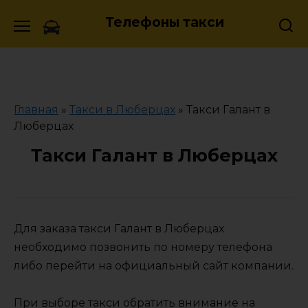
Skip
Телефоны такси
to
content
Главная
»
Такси в Люберцах
»
Такси Галант в
Люберцах
Такси Галант в Люберцах
Для заказа такси Галант в Люберцах
необходимо позвонить по номеру телефона
либо перейти на официальный сайт компании.
При выборе такси обратить внимание на