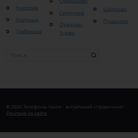
Одинцово
Королёв
Щёлково
Серпухов
Мытищи
Пушкино
Орехово-
Люберцы
Зуево
Search
for:
© 2026 Телефоны такси - актуальный справочник!
Реклама на сайте