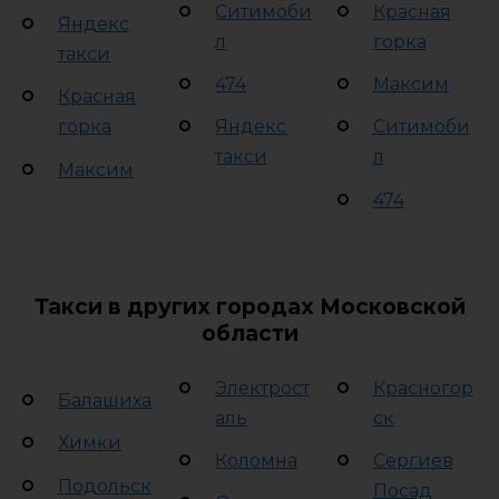
Ситимоби
Красная
Яндекс
л
горка
такси
474
Максим
Красная
горка
Яндекс
Ситимоби
такси
л
Максим
474
Такси в других городах Московской
области
Электрост
Красногор
Балашиха
аль
ск
Химки
Коломна
Сергиев
Подольск
Посад