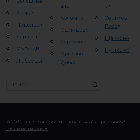
Балашиха
аль
ск
Химки
Коломна
Сергиев
Подольск
Посад
Одинцово
Королёв
Щёлково
Серпухов
Мытищи
Пушкино
Орехово-
Люберцы
Зуево
Search
for:
© 2026 Телефоны такси - актуальный справочник!
Реклама на сайте