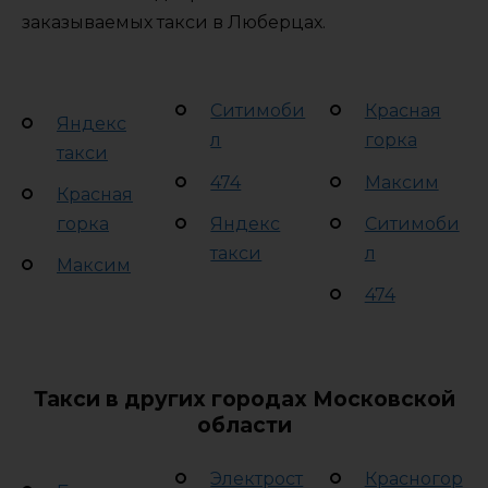
заказываемых такси в Люберцах.
Ситимоби
Красная
Яндекс
л
горка
такси
474
Максим
Красная
горка
Яндекс
Ситимоби
такси
л
Максим
474
Такси в других городах Московской
области
Электрост
Красногор