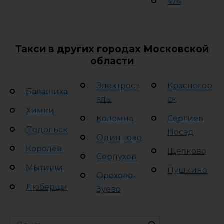
474
Такси в других городах Московской
области
Электрост
Красногор
Балашиха
аль
ск
Химки
Коломна
Сергиев
Подольск
Посад
Одинцово
Королёв
Щёлково
Серпухов
Мытищи
Пушкино
Орехово-
Люберцы
Зуево
Search