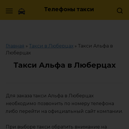
Skip
Телефоны такси
to
content
Главная
»
Такси в Люберцах
»
Такси Альфа в
Люберцах
Такси Альфа в Люберцах
Для заказа такси Альфа в Люберцах
необходимо позвонить по номеру телефона
либо перейти на официальный сайт компании.
При выборе такси обратить внимание на