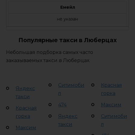
Емейл
не указан
Популярные такси в Люберцах
Небольшая подборка самых часто
заказываемых такси в Люберцах.
Ситимоби
Красная
Яндекс
л
горка
такси
474
Максим
Красная
горка
Яндекс
Ситимоби
такси
л
Максим