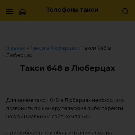
Skip
Телефоны такси
to
content
Главная
»
Такси в Люберцах
»
Такси 648 в
Люберцах
Такси 648 в Люберцах
Для заказа такси 648 в Люберцах необходимо
позвонить по номеру телефона либо перейти
на официальный сайт компании.
При выборе такси обратить внимание на