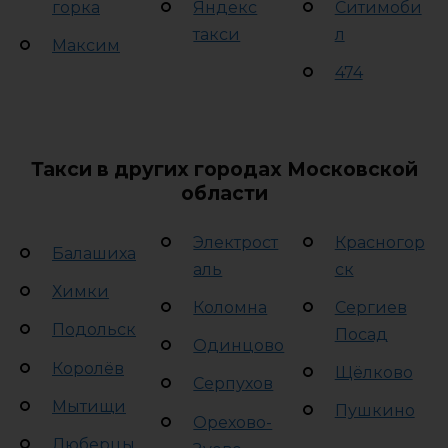
горка
Яндекс
Ситимоби
такси
л
Максим
474
Такси в других городах Московской
области
Электрост
Красногор
Балашиха
аль
ск
Химки
Коломна
Сергиев
Подольск
Посад
Одинцово
Королёв
Щёлково
Серпухов
Мытищи
Пушкино
Орехово-
Люберцы