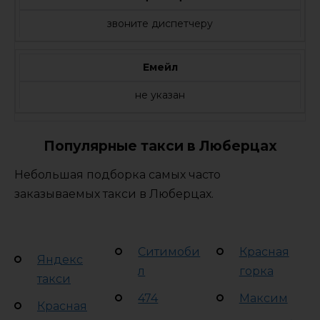
звоните диспетчеру
Емейл
не указан
Популярные такси в Люберцах
Небольшая подборка самых часто
заказываемых такси в Люберцах.
Ситимоби
Красная
Яндекс
л
горка
такси
474
Максим
Красная