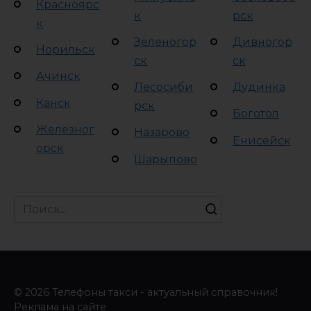
Красноярс
к
рск
к
Зеленогор
Дивногор
Норильск
ск
ск
Ачинск
Лесосиби
Дудинка
Канск
рск
Боготол
Железног
Назарово
Енисейск
орск
Шарыпово
Search
for:
© 2026 Телефоны такси - актуальный справочник!
Реклама на сайте