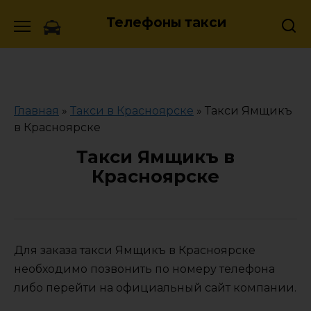
Skip
Телефоны такси
to
content
Главная
»
Такси в Красноярске
»
Такси Ямщикъ
в Красноярске
Такси Ямщикъ в
Красноярске
Для заказа такси Ямщикъ в Красноярске
необходимо позвонить по номеру телефона
либо перейти на официальный сайт компании.