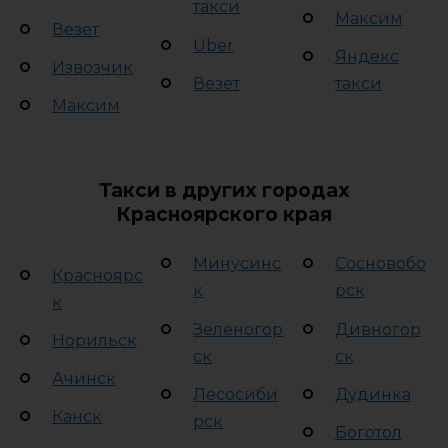
такси
Максим
Везет
Uber
Яндекс
Извозчик
Везет
такси
Максим
Такси в других городах
Красноярского края
Минусинс
Сосновобо
Красноярс
к
рск
к
Зеленогор
Дивногор
Норильск
ск
ск
Ачинск
Лесосиби
Дудинка
Канск
рск
Боготол