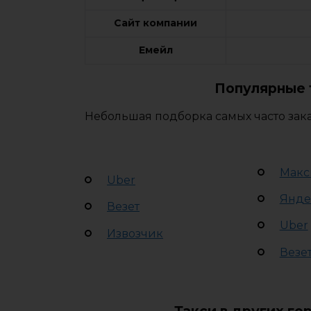
Сайт компании
Емейл
Популярные 
Небольшая подборка самых часто зака
Макс
Uber
Янде
Везет
Uber
Извозчик
Везе
Такси в других го