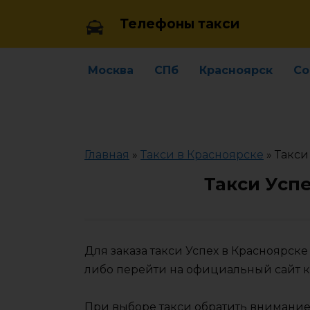
Skip
Телефоны такси
to
content
Москва
СПб
Красноярск
Со
Главная
»
Такси в Красноярске
»
Такси
Такси Усп
Для заказа такси Успех в Красноярск
либо перейти на официальный сайт 
При выборе такси обратить внимание