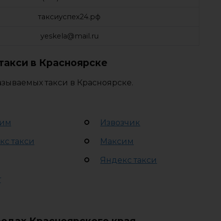
таксиуспех24.рф
yeskela@mail.ru
такси в Красноярске
зываемых такси в Красноярске.
им
Извозчик
кс такси
Максим
Яндекс такси
т
родах Красноярского края