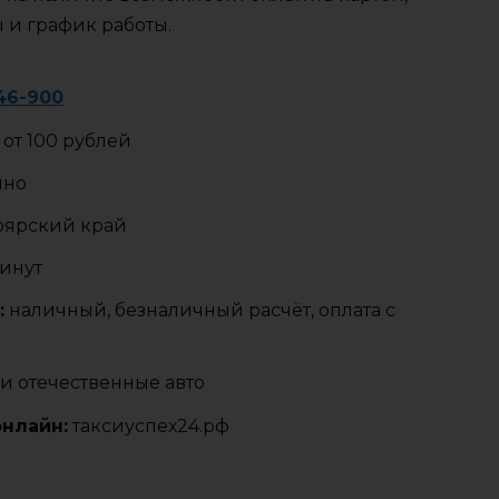
ы и график работы.
-46-900
от 100 рублей
чно
оярский край
минут
:
наличный, безналичный расчёт, оплата с
и отечественные авто
онлайн:
таксиуспех24.рф