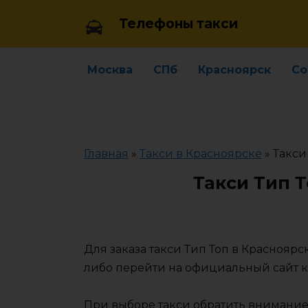
Skip
Телефоны такси
to
content
Москва
СПб
Красноярск
Со
Главная
»
Такси в Красноярске
»
Такси
Такси Тип 
Для заказа такси Тип Топ в Краснояр
либо перейти на официальный сайт 
При выборе такси обратить внимание