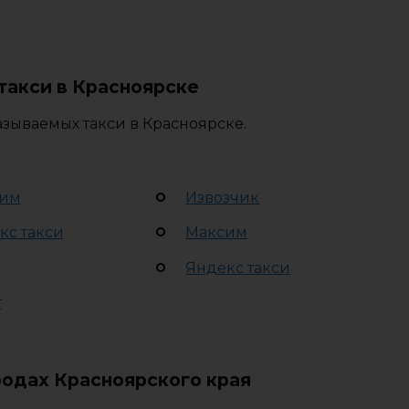
такси в Красноярске
зываемых такси в Красноярске.
им
Извозчик
кс такси
Максим
Яндекс такси
т
родах Красноярского края