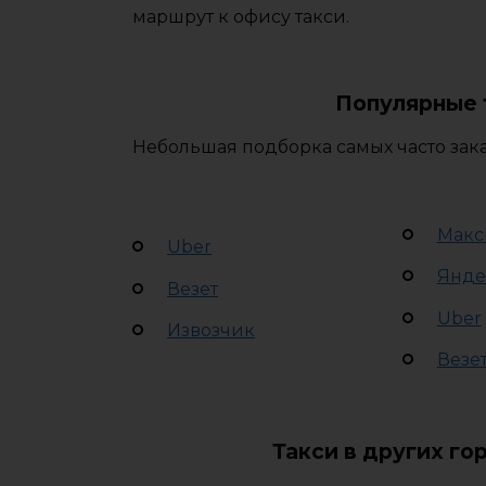
маршрут к офису такси.
Популярные 
Небольшая подборка самых часто зака
Макс
Uber
Янде
Везет
Uber
Извозчик
Везе
Такси в других го