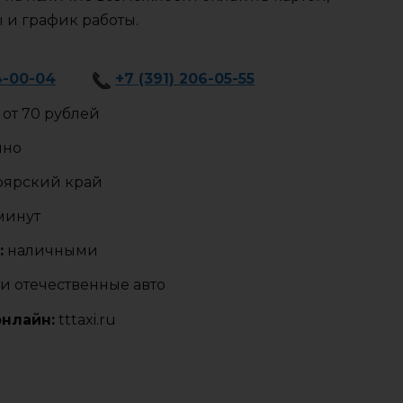
ы и график работы.
4-00-04
+7 (391) 206-05-55
от 70 рублей
чно
оярский край
 минут
:
наличными
и отечественные авто
онлайн:
tttaxi.ru