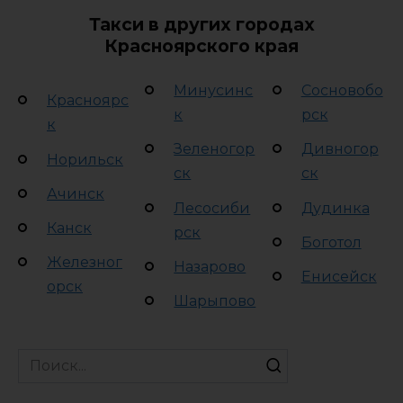
Такси в других городах
Красноярского края
Минусинс
Сосновобо
Красноярс
к
рск
к
Зеленогор
Дивногор
Норильск
ск
ск
Ачинск
Лесосиби
Дудинка
Канск
рск
Боготол
Железног
Назарово
Енисейск
орск
Шарыпово
Search
for: