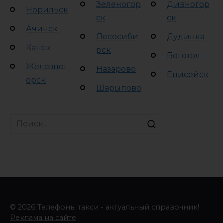
Зеленогор
Дивногор
Норильск
ск
ск
Ачинск
Лесосиби
Дудинка
Канск
рск
Боготол
Железног
Назарово
Енисейск
орск
Шарыпово
Search
for:
© 2026 Телефоны такси - актуальный справочник!
Реклама на сайте