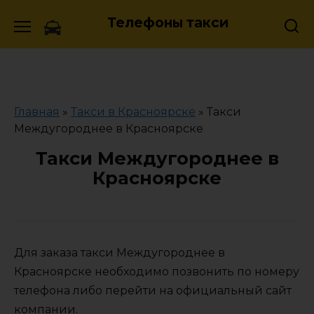
Skip
Телефоны такси
to
content
Главная
»
Такси в Красноярске
»
Такси
Междугороднее в Красноярске
Такси Междугороднее в
Красноярске
Для заказа такси Междугороднее в
Красноярске необходимо позвонить по номеру
телефона либо перейти на официальный сайт
компании.