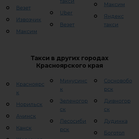
такси
Максим
Везет
Uber
Яндекс
Извозчик
Везет
такси
Максим
Такси в других городах
Красноярского края
Минусинс
Сосновобо
Красноярс
к
рск
к
Зеленогор
Дивногор
Норильск
ск
ск
Ачинск
Лесосиби
Дудинка
Канск
рск
Боготол