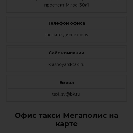
проспект Мира, 30к1
Телефон офиса
звоните диспетчеру
Сайт компании
krasnoyarsktaxi.ru
Емейл
taxi_sv@bk.ru
Офис такси Мегаполис на
карте