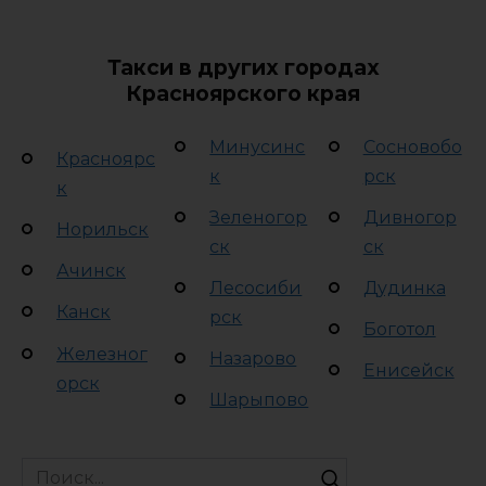
Такси в других городах
Красноярского края
Минусинс
Сосновобо
Красноярс
к
рск
к
Зеленогор
Дивногор
Норильск
ск
ск
Ачинск
Лесосиби
Дудинка
Канск
рск
Боготол
Железног
Назарово
Енисейск
орск
Шарыпово
Search