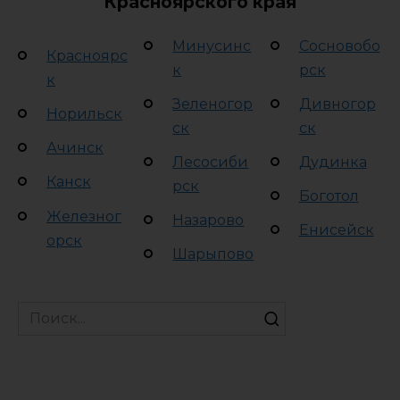
Красноярского края
Минусинс
Сосновобо
Красноярс
к
рск
к
Зеленогор
Дивногор
Норильск
ск
ск
Ачинск
Лесосиби
Дудинка
Канск
рск
Боготол
Железног
Назарово
Енисейск
орск
Шарыпово
Search
for: