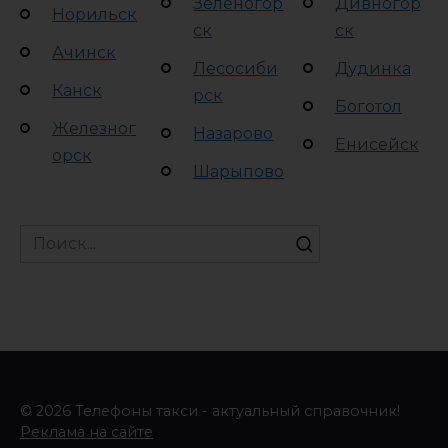
Зеленогор
Дивногор
Норильск
ск
ск
Ачинск
Лесосиби
Дудинка
Канск
рск
Боготол
Железног
Назарово
Енисейск
орск
Шарыпово
Search
for:
© 2026 Телефоны такси - актуальный справочник!
Реклама на сайте