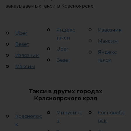
заказываемых такси в Красноярске.
Яндекс
Извозчик
Uber
такси
Максим
Везет
Uber
Яндекс
Извозчик
Везет
такси
Максим
Такси в других городах
Красноярского края
Минусинс
Сосновобо
Красноярс
к
рск
к