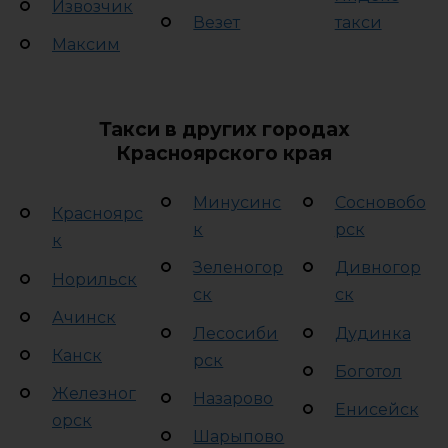
Извозчик
Везет
такси
Максим
Такси в других городах
Красноярского края
Минусинс
Сосновобо
Красноярс
к
рск
к
Зеленогор
Дивногор
Норильск
ск
ск
Ачинск
Лесосиби
Дудинка
Канск
рск
Боготол
Железног
Назарово
Енисейск
орск
Шарыпово