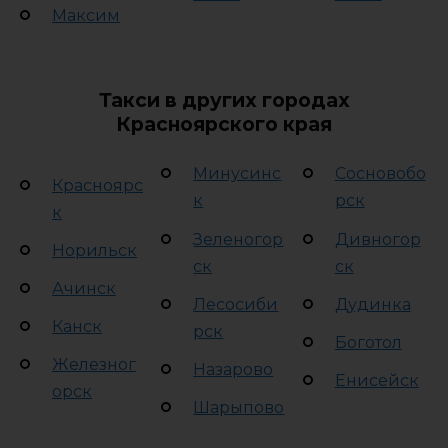
Максим
Такси в других городах
Красноярского края
Минусинс
Сосновобо
Красноярс
к
рск
к
Зеленогор
Дивногор
Норильск
ск
ск
Ачинск
Лесосиби
Дудинка
Канск
рск
Боготол
Железног
Назарово
Енисейск
орск
Шарыпово