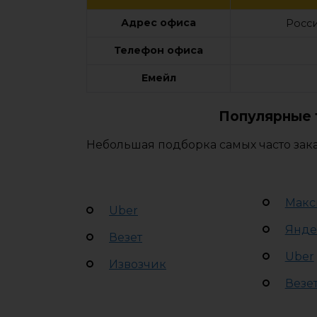
Адрес офиса
Росси
Телефон офиса
Емейл
Популярные 
Небольшая подборка самых часто зака
Макс
Uber
Янде
Везет
Uber
Извозчик
Везе