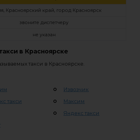
я, Красноярский край, город Красноярск
звоните диспетчеру
не указан
такси в Красноярске
зываемых такси в Красноярске.
им
Извозчик
кс такси
Максим
Яндекс такси
т