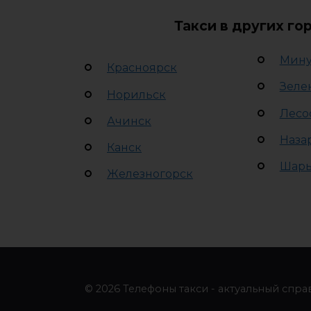
Такси в других го
Мину
Красноярск
Зеле
Норильск
Лесо
Ачинск
Наза
Канск
Шар
Железногорск
© 2026 Телефоны такси - актуальный спра