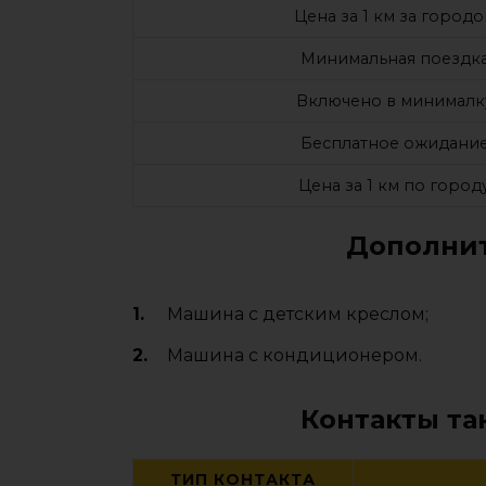
Цена за 1 км за город
Минимальная поездк
Включено в минималк
Бесплатное ожидани
Цена за 1 км по город
Дополнит
Машина с детским креслом;
Машина с кондиционером.
Контакты та
ТИП КОНТАКТА