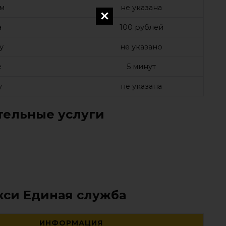
ом
не указана
а
100 рублей
у
не указано
е
5 минут
у
не указана
ельные услуги
кси Единая служба
ИНФОРМАЦИЯ