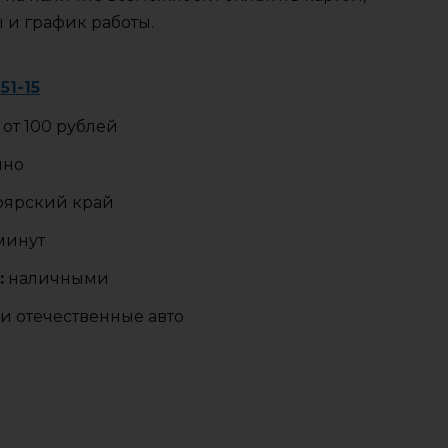
ы и график работы.
-51-15
от 100 рублей
чно
оярский край
 минут
:
наличными
и отечественные авто