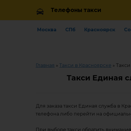
Skip
Телефоны такси
to
content
Москва
СПб
Красноярск
Со
Главная
»
Такси в Красноярске
»
Такси
Такси Единая с
Для заказа такси Единая служба в К
телефона либо перейти на официаль
При выборе такси обратить внимание