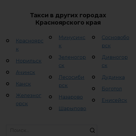
Такси в других городах
Красноярского края
Минусинс
Сосновобо
Красноярс
к
рск
к
Зеленогор
Дивногор
Норильск
ск
ск
Ачинск
Лесосиби
Дудинка
Канск
рск
Боготол
Железног
Назарово
Енисейск
орск
Шарыпово
Search
for: