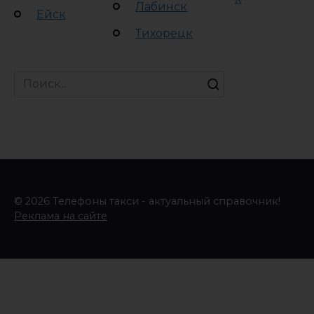
Лабинск
Ейск
Тихорецк
Search
for:
© 2026 Телефоны такси - актуальный справочник!
Реклама на сайте