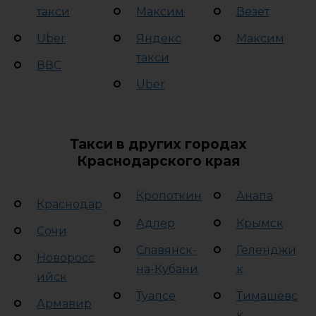
такси
Максим
Везет
Uber
Яндекс
Максим
такси
ВВС
Uber
Такси в других городах
Краснодарского края
Кропоткин
Анапа
Краснодар
Адлер
Крымск
Сочи
Славянск-
Геленджи
Новоросс
на-Кубани
к
ийск
Туапсе
Тимашёвс
Армавир
к