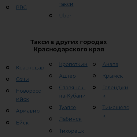
такси
ВВС
Uber
Такси в других городах
Краснодарского края
Кропоткин
Анапа
Краснодар
Адлер
Крымск
Сочи
Славянск-
Геленджи
Новоросс
на-Кубани
к
ийск
Туапсе
Тимашёвс
Армавир
к
Лабинск
Ейск
Тихорецк