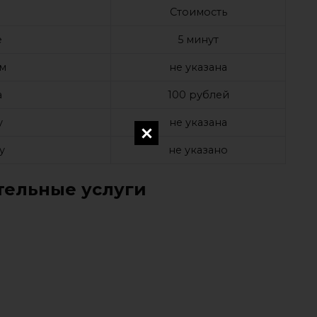
Стоимость
е
5 минут
ом
не указана
а
100 рублей
у
не указана
у
не указано
ельные услуги