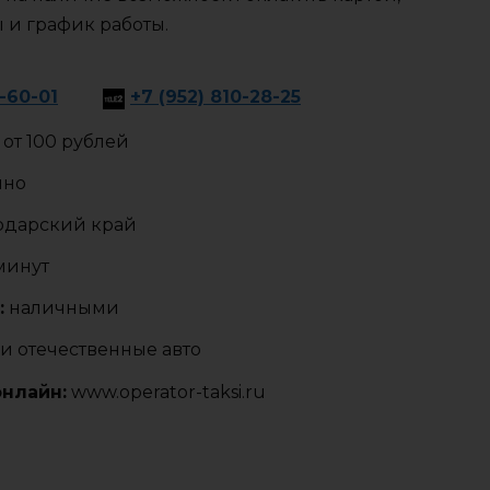
ы и график работы.
1-60-01
+7 (952) 810-28-25
от 100 рублей
чно
одарский край
 минут
:
наличными
и отечественные авто
онлайн:
www.operator-taksi.ru