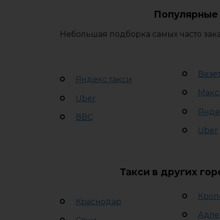
Популярные 
Небольшая подборка самых часто зак
Везе
Яндекс такси
Макс
Uber
Янде
ВВС
Uber
Такси в других го
Кроп
Краснодар
Адле