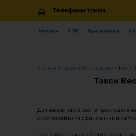
Skip
Телефоны такси
to
content
Москва
СПб
Красноярск
Со
Главная
»
Такси в Краснодаре
»
Такси 
Такси Ве
Для заказа такси Вест в Краснодаре 
либо перейти на официальный сайт 
При выборе такси обратить внимание