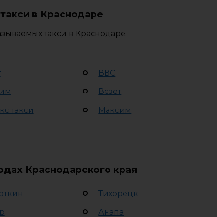
такси в Краснодаре
азываемых такси в Краснодаре.
т
ВВС
им
Везет
кс такси
Максим
родах Краснодарского края
откин
Тихорецк
р
Анапа